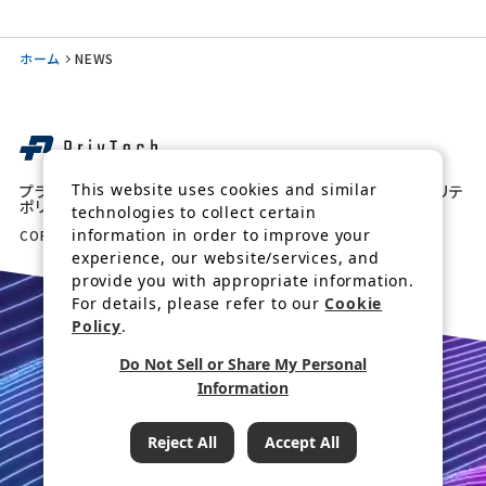
ホーム
NEWS
This website uses cookies and similar
プライバシー
クッキーポ
パーソナルデータの外
情報セキュリテ
ポリシー
リシー
部送信について
ィ基本方針
technologies to collect certain
information in order to improve your
COPYRIGHT © PRIV TECH, INC. All Rights Reserved.
experience, our website/services, and
provide you with appropriate information.
For details, please refer to our
Cookie
Policy
.
Do Not Sell or Share My Personal
Information
Reject All
Accept All