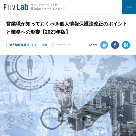
プライバシーテックの
最先端をリードするメディア
営業職が知っておくべき個人情報保護法改正のポイント
と業務への影響【2023年版】
Share
個人情報保護法
法律
2023.06.09
法律
データ管理・活用
各種ポリシー
セキュリティ
資料DL