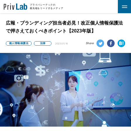
プライバシーテックの
最先端をリードするメディア
広報・ブランディング担当者必見！改正個人情報保護法
で押さえておくべきポイント【2023年版】
Share
個人情報保護法
法律
2023.05.16
法律
データ管理・活用
各種ポリシー
セキュリティ
資料DL